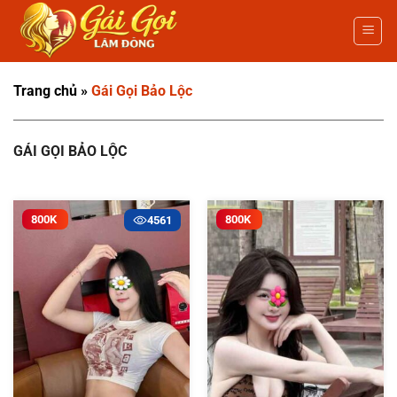
Bỏ
qua
nội
dung
Trang chủ
»
Gái Gọi Bảo Lộc
GÁI GỌI BẢO LỘC
800K
800K
4561