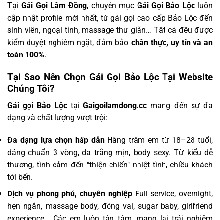
Tại
Gái Gọi Lâm Đồng
, chuyên mục
Gái Gọi Bảo Lộc
luôn
cập nhật profile mới nhất, từ gái gọi cao cấp Bảo Lộc đến
sinh viên, ngoại tỉnh, massage thư giãn… Tất cả đều được
kiểm duyệt nghiêm ngặt, đảm bảo
chân thực, uy tín và an
toàn 100%
.
Tại Sao Nên Chọn Gái Gọi Bảo Lộc Tại Website
Chúng Tôi?
Gái gọi Bảo Lộc
tại
Gaigoilamdong.cc
mang đến sự đa
dạng và chất lượng vượt trội:
Đa dạng lựa chọn hấp dẫn
Hàng trăm em từ 18–28 tuổi,
dáng chuẩn 3 vòng, da trắng mịn, body sexy. Từ kiểu dễ
thương, tình cảm đến "thiện chiến" nhiệt tình, chiều khách
tới bến.
Dịch vụ phong phú, chuyên nghiệp
Full service, overnight,
hẹn ngắn, massage body, đóng vai, sugar baby, girlfriend
experience… Các em luôn tận tâm, mang lại trải nghiệm