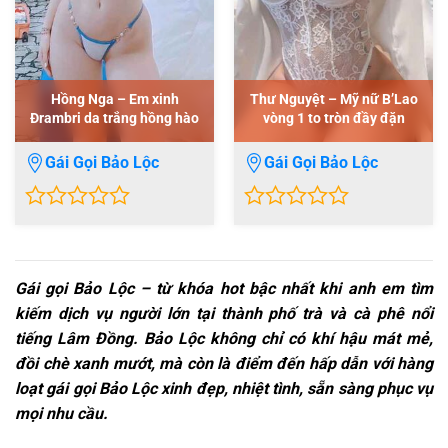
Hồng Nga – Em xinh
Thư Nguyệt – Mỹ nữ B’Lao
Đrambri da trắng hồng hào
vòng 1 to tròn đầy đặn
Gái Gọi Bảo Lộc
Gái Gọi Bảo Lộc
0
0
out
out
of
of
5
5
Gái gọi Bảo Lộc – từ khóa hot bậc nhất khi anh em tìm
kiếm dịch vụ người lớn tại thành phố trà và cà phê nổi
tiếng Lâm Đồng. Bảo Lộc không chỉ có khí hậu mát mẻ,
đồi chè xanh mướt, mà còn là điểm đến hấp dẫn với hàng
loạt gái gọi Bảo Lộc xinh đẹp, nhiệt tình, sẵn sàng phục vụ
mọi nhu cầu.