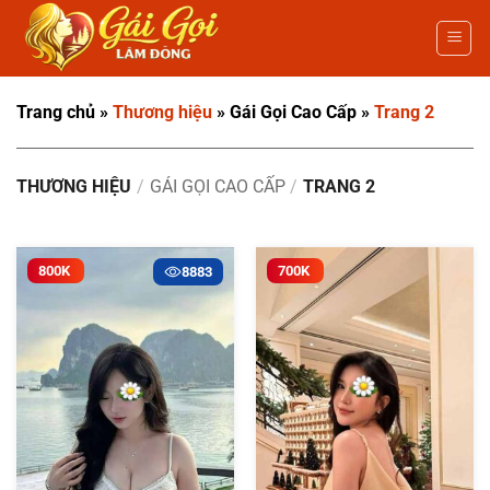
Bỏ
qua
nội
dung
Trang chủ
»
Thương hiệu
»
Gái Gọi Cao Cấp
»
Trang 2
THƯƠNG HIỆU
/
GÁI GỌI CAO CẤP
/
TRANG 2
800K
700K
8883