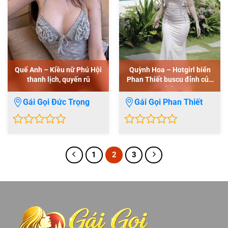
Quế Anh – Kiều nữ Phú Hội
Quỳnh Hoa – Hotgirl biển
thanh lịch, quyến rũ
Phan Thiết buscu đỉnh của
chớp
Gái Gọi Đức Trọng
Gái Gọi Phan Thiết
0
0
out
out
1
2
3
of
of
5
5