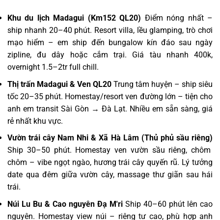
Khu du lịch Madagui (Km152 QL20)
Điểm nóng nhất –
ship nhanh 20–40 phút. Resort villa, lều glamping, trò chơi
mạo hiểm – em ship đến bungalow kín đáo sau ngày
zipline, đu dây hoặc cắm trại. Giá tàu nhanh 400k,
overnight 1.5–2tr full chill.
Thị trấn Madagui & Ven QL20
Trung tâm huyện – ship siêu
tốc 20–35 phút. Homestay/resort ven đường lớn – tiện cho
anh em transit Sài Gòn → Đà Lạt. Nhiều em sẵn sàng, giá
rẻ nhất khu vực.
Vườn trái cây Nam Nhi & Xã Hà Lâm (Thủ phủ sầu riêng)
Ship 30–50 phút. Homestay ven vườn sầu riêng, chôm
chôm – vibe ngọt ngào, hương trái cây quyến rũ. Lý tưởng
date qua đêm giữa vườn cây, massage thư giãn sau hái
trái.
Núi Lu Bu & Cao nguyên Đạ M'ri
Ship 40–60 phút lên cao
nguyên. Homestay view núi – riêng tư cao, phù hợp anh