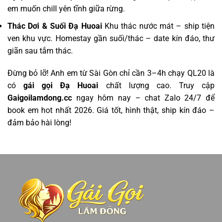
em muốn chill yên tĩnh giữa rừng.
Thác Dơi & Suối Đạ Huoai
Khu thác nước mát – ship tiện
ven khu vực. Homestay gần suối/thác – date kín đáo, thư
giãn sau tắm thác.
Đừng bỏ lỡ! Anh em từ Sài Gòn chỉ cần 3–4h chạy QL20 là
có
gái gọi Đạ Huoai
chất lượng cao. Truy cập
Gaigoilamdong.cc
ngay hôm nay – chat Zalo 24/7 để
book em hot nhất 2026. Giá tốt, hình thật, ship kín đáo –
đảm bảo hài lòng!