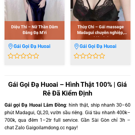
Diệu Thi – Nữ Thần Dâm
Thùy Chi – Gái massage
Đãng Đạ M’ri
Madagui chuyên nghiệp,
nhiệt tình
Gái Gọi Đạ Huoai
Gái Gọi Đạ Huoai
0
0
out
out
of
of
Gái Gọi Đạ Huoai – Hình Thật 100% | Giá
5
5
Rẻ Đã Kiểm Định
Gái gọi Đạ Huoai Lâm Đồng
: hình thật, ship nhanh 30–60
phút Madagui, QL20, vườn sầu riêng. Giá tàu nhanh 400k–
700k, qua đêm 1–2tr full service. Gần Sài Gòn chỉ 3h –
chat Zalo Gaigoilamdong.cc ngay!