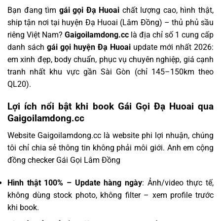
Bạn đang tìm
gái gọi Đạ Huoai
chất lượng cao, hình thật,
ship tận nơi tại huyện Đạ Huoai (Lâm Đồng) – thủ phủ sầu
riêng Việt Nam?
Gaigoilamdong.cc
là địa chỉ số 1 cung cấp
danh sách
gái gọi huyện Đạ Huoai
update mới nhất 2026:
em xinh đẹp, body chuẩn, phục vụ chuyên nghiệp, giá cạnh
tranh nhất khu vực gần Sài Gòn (chỉ 145–150km theo
QL20).
Lợi ích nổi bật khi book Gái Gọi Đạ Huoai qua
Gaigoilamdong.cc
Website Gaigoilamdong.cc là website phi lợi nhuận, chúng
tôi chỉ chia sẻ thông tin không phải môi giới. Anh em cộng
đồng checker Gái Gọi Lâm Đồng
Hình thật 100% – Update hàng ngày
: Ảnh/video thực tế,
không dùng stock photo, không filter – xem profile trước
khi book.