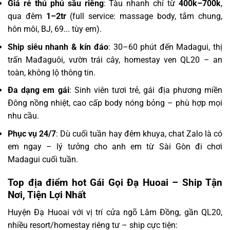
Giá rẻ thủ phủ sầu riêng
: Tàu nhanh chỉ từ
400k–700k
,
qua đêm
1–2tr
(full service: massage body, tắm chung,
hôn môi, BJ, 69... tùy em).
Ship siêu nhanh & kín đáo
: 30–60 phút đến Madagui, thị
trấn Mađaguôi, vườn trái cây, homestay ven QL20 – an
toàn, không lộ thông tin.
Đa dạng em gái
: Sinh viên tươi trẻ, gái địa phương miền
Đông nồng nhiệt, cao cấp body nóng bỏng – phù hợp mọi
nhu cầu.
Phục vụ 24/7
: Dù cuối tuần hay đêm khuya, chat Zalo là có
em ngay – lý tưởng cho anh em từ Sài Gòn đi chơi
Madagui cuối tuần.
Top địa điểm hot Gái Gọi Đạ Huoai – Ship Tận
Nơi, Tiện Lợi Nhất
Huyện Đạ Huoai với vị trí cửa ngõ Lâm Đồng, gần QL20,
nhiều resort/homestay riêng tư – ship cực tiện: