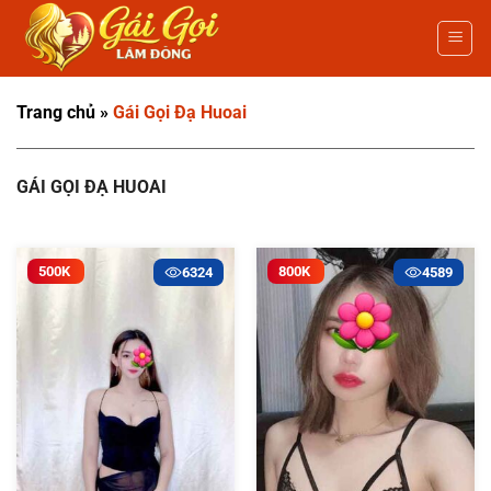
Bỏ
qua
nội
dung
Trang chủ
»
Gái Gọi Đạ Huoai
GÁI GỌI ĐẠ HUOAI
500K
800K
6324
4589