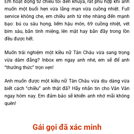
Em hoạt động từ chiều tối đến khuya, rất phù hợp khi anh
muốn một buổi hẹn vừa lãng mạn vừa cuồng nhiệt. Full
service không che, em chiều anh từ nhẹ nhàng đến mạnh
bạo: bú cu sâu họng, liếm hậu môn, 69 cuồng nhiệt, vét
bím sâu, bắn tinh miệng, lên mặt hay bắn đầy trong lồn
đều được hết.
Muốn trải nghiệm một kiều nữ Tân Châu vừa sang trọng
vừa dâm đãng? Inbox em ngay anh nhé, em sẽ để anh
“thưởng thức” trọn vẹn!
Anh muốn được một kiều nữ Tân Châu vừa dịu dàng vừa
biết cách “chiều” anh thật đã? Hãy nhắn tin cho Vân Vân
ngay hôm nay. Em đảm bảo sẽ khiến anh nhớ mãi không
quên!
Gái gọi đã xác minh