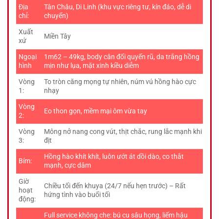
Địa
Tân Châu, Di Linh (khu vực riêng tư, kín đáo, dễ di
chỉ:
chuyển)
Xuất
Miền Tây
xứ
Ngoại
1m62 – 49kg, body cân đối quyến rũ, da trắng hồng
hình
mịn như lụa, mặt xinh kiều diễm
Vòng
To tròn căng mọng tự nhiên, núm vú hồng hào cực
1:
nhạy
Vòng
Eo thon gọn, mềm mại ôm vừa tay
2:
Vòng
Mông nở nang cong vút, thịt chắc, rung lắc mạnh khi
3:
địt
Hồng hào khít khít, luôn ướt át dồi dào, co thắt
Bím:
mạnh, cực dâm
Giờ
Chiều tối đến khuya (24/7 nếu hẹn trước) – Rất
hoạt
hứng tình vào buổi tối
động:
Full service không che: bú cu sâu họng, liếm hậu