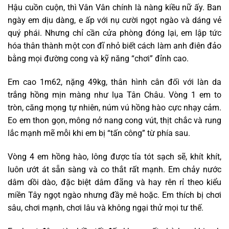
Hậu cuồn cuộn, thì Vân Vân chính là nàng kiều nữ ấy. Ban
ngày em dịu dàng, e ấp với nụ cười ngọt ngào và dáng vẻ
quý phái. Nhưng chỉ cần cửa phòng đóng lại, em lập tức
hóa thân thành một con đĩ nhỏ biết cách làm anh điên đảo
bằng mọi đường cong và kỹ năng “chơi” đỉnh cao.
Em cao 1m62, nặng 49kg, thân hình cân đối với làn da
trắng hồng mịn màng như lụa Tân Châu. Vòng 1 em to
tròn, căng mọng tự nhiên, núm vú hồng hào cực nhạy cảm.
Eo em thon gọn, mông nở nang cong vút, thịt chắc và rung
lắc mạnh mẽ mỗi khi em bị “tấn công” từ phía sau.
Vòng 4 em hồng hào, lông được tỉa tót sạch sẽ, khít khít,
luôn ướt át sẵn sàng và co thắt rất mạnh. Em chảy nước
dâm dồi dào, đặc biệt dâm đãng và hay rên rỉ theo kiểu
miền Tây ngọt ngào nhưng đầy mê hoặc. Em thích bị chơi
sâu, chơi mạnh, chơi lâu và không ngại thử mọi tư thế.