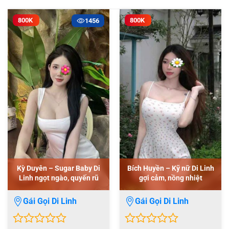
800K
800K
1456
Kỳ Duyên – Sugar Baby Di
Bích Huyền – Kỹ nữ Di Linh
Linh ngọt ngào, quyến rũ
gợi cảm, nồng nhiệt
Gái Gọi Di Linh
Gái Gọi Di Linh