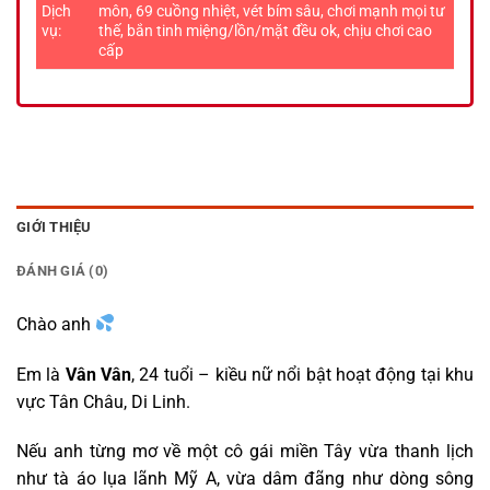
Dịch
môn, 69 cuồng nhiệt, vét bím sâu, chơi mạnh mọi tư
vụ:
thế, bắn tinh miệng/lồn/mặt đều ok, chịu chơi cao
cấp
GIỚI THIỆU
ĐÁNH GIÁ (0)
Chào anh
Em là
Vân Vân
, 24 tuổi – kiều nữ nổi bật hoạt động tại khu
vực Tân Châu, Di Linh.
Nếu anh từng mơ về một cô gái miền Tây vừa thanh lịch
như tà áo lụa lãnh Mỹ A, vừa dâm đãng như dòng sông