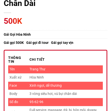
Chân Dài
500K
Gái Gọi Hòa Ninh
Gái gọi 500K
Gái gọi đi tour
Gái gọi tay vịn
THÔNG
CHI TIẾT
TIN
Tên
Trang Thư
Xuất xứ
Hòa Ninh
Face
Xinh ngọt, dễ thương
Body
3 vòng siêu hot, vú bự chân dài
Số đo
95-62-96
Full service, massage, 69, bj, hôn môi, doggy,