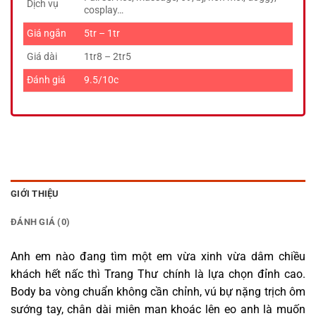
Dịch vụ
cosplay…
Giá ngắn
5tr – 1tr
Giá dài
1tr8 – 2tr5
Đánh giá
9.5/10c
GIỚI THIỆU
ĐÁNH GIÁ (0)
Anh em nào đang tìm một em vừa xinh vừa dâm chiều
khách hết nấc thì Trang Thư chính là lựa chọn đỉnh cao.
Body ba vòng chuẩn không cần chỉnh, vú bự nặng trịch ôm
sướng tay, chân dài miên man khoác lên eo anh là muốn