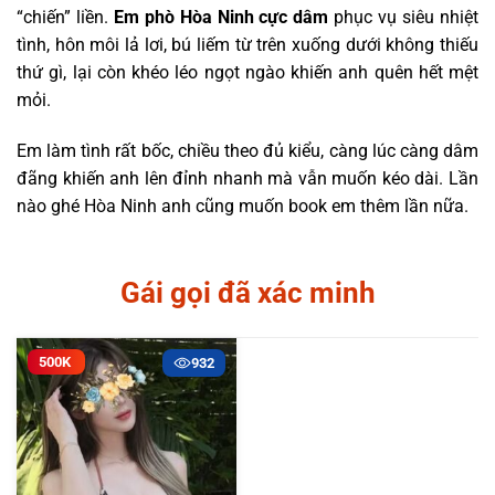
“chiến” liền.
Em phò Hòa Ninh cực dâm
phục vụ siêu nhiệt
tình, hôn môi lả lơi, bú liếm từ trên xuống dưới không thiếu
thứ gì, lại còn khéo léo ngọt ngào khiến anh quên hết mệt
mỏi.
Em làm tình rất bốc, chiều theo đủ kiểu, càng lúc càng dâm
đãng khiến anh lên đỉnh nhanh mà vẫn muốn kéo dài. Lần
nào ghé Hòa Ninh anh cũng muốn book em thêm lần nữa.
Gái gọi đã xác minh
500K
932