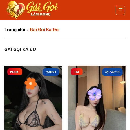
Bỏ
qua
nội
dung
Trang chủ
»
Gái Gọi Ka Đô
GÁI GỌI KA ĐÔ
500K
1M
821
54211