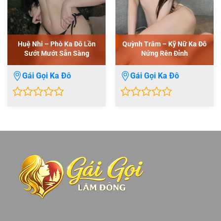
Huệ Nhi – Phò Ka Đô Lồn
Quỳnh Trâm – Kỹ Nữ Ka Đô
Sướt Mướt Sẵn Sàng
Nứng Rên Đỉnh
Gái Gọi Ka Đô
Gái Gọi Ka Đô
0
0
out
out
of
of
5
5