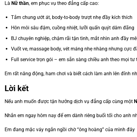
Là
Nữ thần
, em phục vụ theo đẳng cấp cao:
Tắm chung ướt át, body-to-body trượt nhẹ đầy kích thích
Hôn môi sâu đậm, cuồng nhiệt, lưỡi quấn quýt dâm đãng
BJ chuyên nghiệp, chậm rãi tận tình, mắt nhìn anh đầy m
Vuốt ve, massage body, vét máng nhẹ nhàng nhưng cực đ
Full service trọn gói – em sẵn sàng chiều anh theo mọi t
Em rất năng động, ham chơi và biết cách làm anh lên đỉnh nh
Lời kết
Nếu anh muốn được tận hưởng dịch vụ đẳng cấp cùng một
N
Nhắn em ngay hôm nay để em dành riêng buổi tối cho anh n
Em đang mặc váy ngắn ngồi chờ “ông hoàng” của mình đây