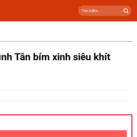
Tìm
kiếm:
nh Tân bím xinh siêu khít