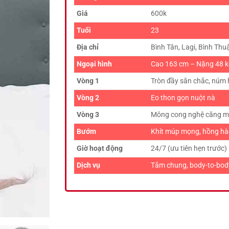
Giá
600k
Tuổi
23
Địa chỉ
Bình Tân, Lagi, Bình Thu
Ngoại hình
Cao 163 cm – Nặng 48 k
Vòng 1
Tròn đầy săn chắc, núm
Vòng 2
Eo thon gọn nuột nà
Vòng 3
Mông cong nghệ căng m
Bướm
Khít múp mọng, hồng hào
Giờ hoạt động
24/7 (ưu tiên hẹn trước)
Dịch vụ
Tắm chung, body-to-body,