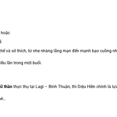
ê hoặc
ã
ư thế và sở thích, từ nhẹ nhàng lãng mạn đến mạnh bạo cuồng nh
iều lần trong một buổi.
ữ thần
thực thụ tại Lagi – Bình Thuận, thì Diệu Hiền chính là l
hé…