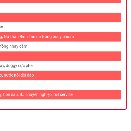
ận
g, Nữ thần Bình Tân da trắng body chuẩn
 hồng nhạy cảm
ẩy, doggy cực phê
, nước nôi dồi dào
 hôn sâu, BJ chuyên nghiệp, full service