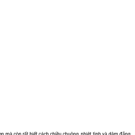
p mà còn rất biết cách chiều chuộng, nhiệt tình và dâm đãng