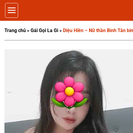
Bỏ
qua
nội
dung
Trang chủ
»
Gái Gọi La Gi
»
Diệu Hiền – Nữ thần Bình Tân bím