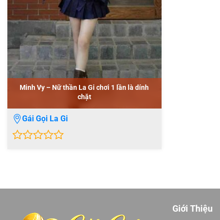
Minh Vy – Nữ thần La Gi chơi 1 lần là dính
chặt
Gái Gọi La Gi
0
out
of
5
Giới Thiệu