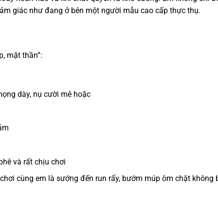
g cảm giác như đang ở bên một người mẫu cao cấp thực thụ.
, mặt thần”:
mọng dày, nụ cười mê hoặc
cảm
hê và rất chịu chơi
– chơi cùng em là sướng đến run rẩy, bướm múp ôm chặt không