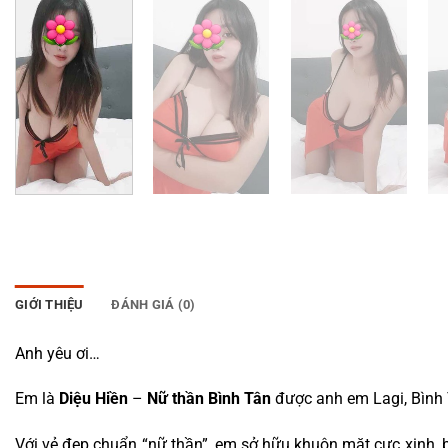
GIỚI THIỆU
ĐÁNH GIÁ (0)
Anh yêu ơi…
Em là
Diệu Hiền
–
Nữ thần Bình Tân
được anh em Lagi, Bình 
Với vẻ đẹp chuẩn “nữ thần”, em sở hữu khuôn mặt cực xinh, 