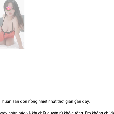
Thuận săn đón nồng nhiệt nhất thời gian gần đây.
body hoàn hảo và khí chất quyến rũ khó cưỡng. Em không chỉ đẹ