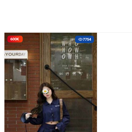
600K
7754