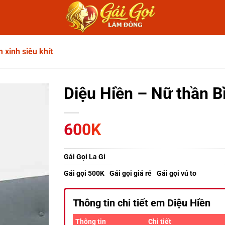
 xinh siêu khít
Diệu Hiền – Nữ thần Bì
600K
Gái Gọi La Gi
Gái gọi 500K
Gái gọi giá rẻ
Gái gọi vú to
Thông tin chi tiết em Diệu Hiền
Thông tin
Chi tiết