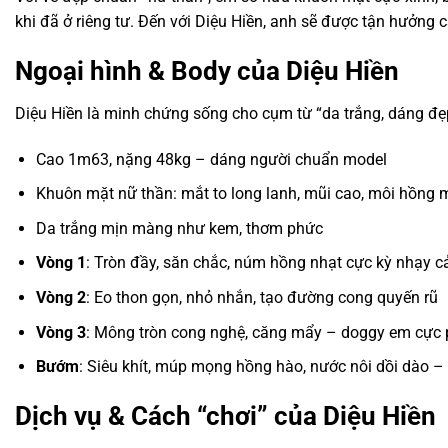
khi đã ở riêng tư. Đến với Diệu Hiền, anh sẽ được tận hưởn
Ngoại hình & Body của Diệu Hiền
Diệu Hiền là minh chứng sống cho cụm từ “da trắng, dáng đẹp
Cao 1m63, nặng 48kg – dáng người chuẩn model
Khuôn mặt nữ thần: mắt to long lanh, mũi cao, môi hồng 
Da trắng mịn màng như kem, thơm phức
Vòng 1
: Tròn đầy, săn chắc, núm hồng nhạt cực kỳ nhạy 
Vòng 2
: Eo thon gọn, nhỏ nhắn, tạo đường cong quyến rũ
Vòng 3
: Mông tròn cong nghệ, căng mẩy – doggy em cực p
Bướm
: Siêu khít, múp mọng hồng hào, nước nôi dồi dào 
Dịch vụ & Cách “chơi” của Diệu Hiền