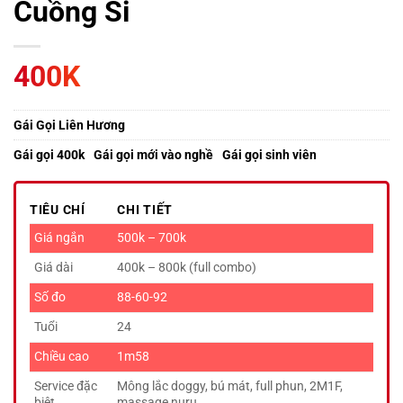
Cuồng Si
400K
Gái Gọi Liên Hương
Gái gọi 400k
Gái gọi mới vào nghề
Gái gọi sinh viên
TIÊU CHÍ
CHI TIẾT
Giá ngắn
500k – 700k
Giá dài
400k – 800k (full combo)
Số đo
88-60-92
Tuổi
24
Chiều cao
1m58
Service đặc
Mông lắc doggy, bú mát, full phun, 2M1F,
biệt
massage nuru