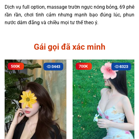
Dịch vụ full option, massage trườn ngực nóng bỏng, 69 phê
rần rần, chơi tình cảm nhưng mạnh bạo đúng lúc, phun
nước dâm đãng và chiều mọi tư thế theo ý.
Gái gọi đã xác minh
500K
700K
3443
8323