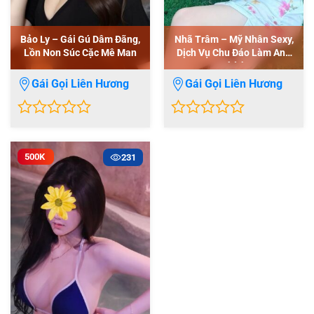
Bảo Ly – Gái Gú Dâm Đãng,
Nhã Trâm – Mỹ Nhân Sexy,
Lồn Non Súc Cặc Mê Man
Dịch Vụ Chu Đáo Làm Anh
Thích
Gái Gọi Liên Hương
Gái Gọi Liên Hương
0
0
out
out
of
of
500K
231
5
5