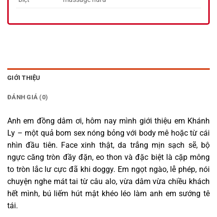
GIỚI THIỆU
ĐÁNH GIÁ (0)
Anh em đồng dâm ơi, hôm nay mình giới thiệu em Khánh
Ly – một quả bom sex nóng bỏng với body mê hoặc từ cái
nhìn đầu tiên. Face xinh thật, da trắng mịn sạch sẽ, bộ
ngực căng tròn đầy đặn, eo thon và đặc biệt là cặp mông
to tròn lắc lư cực đã khi doggy. Em ngọt ngào, lễ phép, nói
chuyện nghe mát tai từ câu alo, vừa dâm vừa chiều khách
hết mình, bú liếm hút mật khéo léo làm anh em sướng tê
tái.