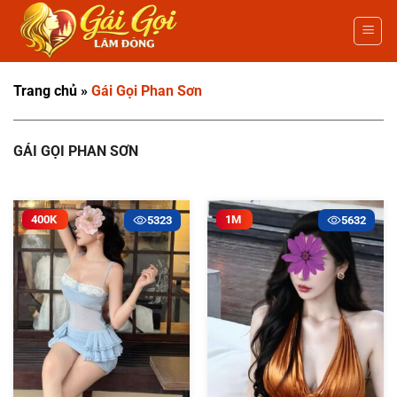
Bỏ
qua
nội
dung
Trang chủ
»
Gái Gọi Phan Sơn
GÁI GỌI PHAN SƠN
400K
1M
5323
5632