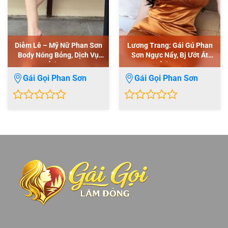
Diễm Lê – Mỹ Nữ Phan Sơn
Lương Trang: Gái Gú Phan
Body Nóng Bỏng, Dịch Vụ
Sơn Ngực Nẩy, Bj Ướt Át
Đỉnh Cao
Đỉnh Cao
Gái Gọi Phan Sơn
Gái Gọi Phan Sơn
0
0
out
out
of
of
5
5