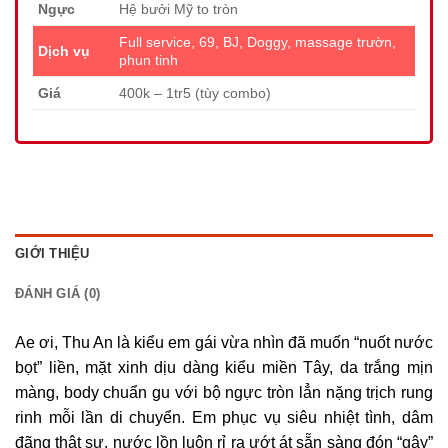
Ngực
Hệ bưởi Mỹ to tròn
Full service, 69, BJ, Doggy, massage trườn,
Dịch vụ
phun tinh
Giá
400k – 1tr5 (tùy combo)
GIỚI THIỆU
ĐÁNH GIÁ (0)
Ae ơi, Thu An là kiểu em gái vừa nhìn đã muốn “nuốt nước
bọt” liền, mặt xinh dịu dàng kiểu miền Tây, da trắng mịn
màng, body chuẩn gu với bộ ngực tròn lẳn nặng trịch rung
rinh mỗi lần di chuyển. Em phục vụ siêu nhiệt tình, dâm
đãng thật sự, nước lồn luôn rỉ ra ướt át sẵn sàng đón “gậy”