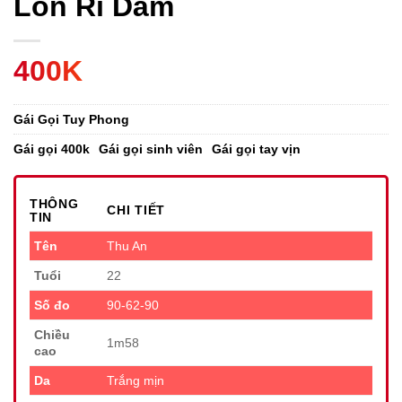
Lồn Rỉ Dâm
400K
Gái Gọi Tuy Phong
Gái gọi 400k
Gái gọi sinh viên
Gái gọi tay vịn
THÔNG
CHI TIẾT
TIN
Tên
Thu An
Tuổi
22
Số đo
90-62-90
Chiều
1m58
cao
Da
Trắng mịn