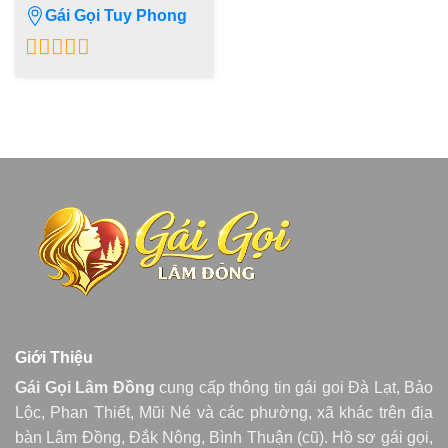
Gái Gọi Tuy Phong
0
out
of
5
Giới Thiệu
Gái Gọi Lâm Đồng
cung cấp thông tin gái goi Đà Lạt, Bảo
Lộc, Phan Thiết, Mũi Né và các phường, xã khác trên địa
bàn Lâm Đồng, Đắk Nông, Bình Thuận (cũ). Hồ sơ gái gọi,