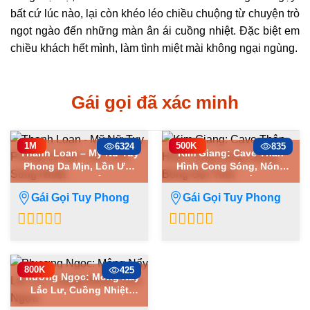
bất cứ lúc nào, lại còn khéo léo chiều chuộng từ chuyện trò
ngọt ngào đến những màn ân ái cuồng nhiệt. Đặc biệt em
chiều khách hết mình, làm tình miệt mài không ngại ngùng.
Gái gọi đã xác minh
1M
500K
6324
835
Thanh Loan – Mỹ Nữ Tuy
Kim Giang: Cave Thân
Phong Da Mịn, Lồn Ướt
Hình Cong Sóng, Nóng
Sũng Nhiệt
Bỏng Gợi Tình
Gái Gọi Tuy Phong
Gái Gọi Tuy Phong
0
0
out
out
of
of
800K
425
Phương Ngọc: Mông Nẩy
5
5
Lắc Lư, Cuồng Nhiệt
Cưỡi Ngựa