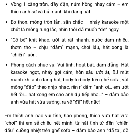
Vòng 1 căng tròn, đầy đặn, núm hồng nhạy cảm – em
thích anh sờ và bú mạnh khi đang hát.
Eo thon, mông tròn lẳn, săn chắc – nhảy karaoke một
chút là mông rung lắc, nhìn thôi đã muốn “đè” ngay.
“Cô bé” khít khao, ướt át rất nhanh, nước dâm nhiều,
thơm tho – chịu “đâm” mạnh, chơi lâu, hát xong là
“chiến” luôn.
Phong cách phục vụ: Vui tính, hoạt bát, dâm đãng. Hát
karaoke ngọt, nhảy gợi cảm, hôn sâu ướt át, BJ mút
mạnh khi anh đang hát, body-to-body trên ghế sofa, vật
mông “đập” theo nhịp nhạc, rên rỉ dâm “anh ơi… em ướt
hết rồi… hát xong em cho anh đụ tiếp nha…” – đảm bảo
anh vừa hát vừa sướng, ra về “đã” hết nấc!
Em thích anh nào vui tính, hào phóng, thích vừa hát vừa
“chơi” thì em sẽ chiều hết mình, từ hát tình tứ đến “chiến
đấu” cuồng nhiệt trên ghế sofa – đảm bảo anh “đã tai, đã