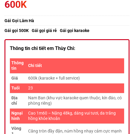
600K
Gái Gọi Lâm Hà
Gái gọi 500K
Gái gọi giá rẻ
Gái gọi karaoke
Thông tin chi tiết em Thùy Chi:
Thông
Chi tiết
tin
Giá
600k (karaoke + full service)
Tuổi
23
Địa
Nam Ban (khu vực karaoke quen thuộc, kín đáo, có
chỉ
phòng riêng)
Ngoại
Cao 1m60 – Nặng 48kg, dáng vui tươi, da trắng
hình
hồng khỏe khoắn
Vòng
Căng tròn đầy đặn, núm hồng nhạy cảm cực mạnh
1