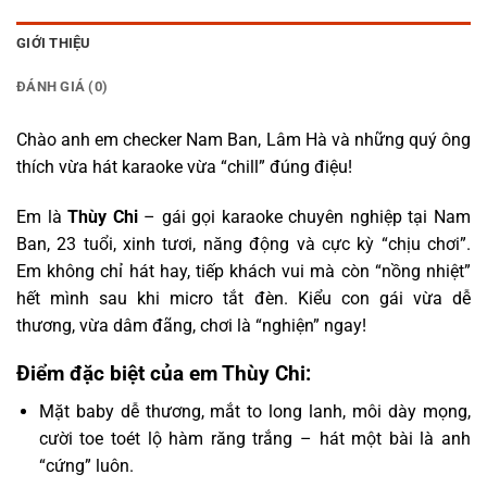
GIỚI THIỆU
ĐÁNH GIÁ (0)
Chào anh em checker Nam Ban, Lâm Hà và những quý ông
thích vừa hát karaoke vừa “chill” đúng điệu!
Em là
Thùy Chi
– gái gọi karaoke chuyên nghiệp tại Nam
Ban, 23 tuổi, xinh tươi, năng động và cực kỳ “chịu chơi”.
Em không chỉ hát hay, tiếp khách vui mà còn “nồng nhiệt”
hết mình sau khi micro tắt đèn. Kiểu con gái vừa dễ
thương, vừa dâm đãng, chơi là “nghiện” ngay!
Điểm đặc biệt của em Thùy Chi:
Mặt baby dễ thương, mắt to long lanh, môi dày mọng,
cười toe toét lộ hàm răng trắng – hát một bài là anh
“cứng” luôn.