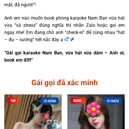
mắt, đã người”!
Anh em nào muốn book phòng karaoke Nam Ban vừa hát
vừa “xả stress” đúng nghĩa thì nhắn Zalo hoặc gọi em
ngay nhé! Em đang chờ anh “check-in” để cùng nhau “hát
– đụ – sướng” hết nấc đây ạ
“Gái gọi karaoke Nam Ban, vừa hát vừa dâm – Anh ơi,
book em đi!!!”
Gái gọi đã xác minh
1M
500K
4256
3422