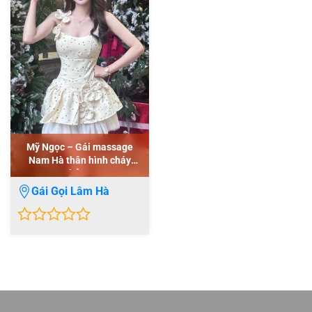
Mỹ Ngọc – Gái massage
Nam Hà thân hình cháy
bỏng
Gái Gọi Lâm Hà
0
out
of
5