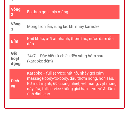
Vòng
Eo thon gọn, mịn màng
2
Vòng
Mông tròn lẳn, rung lắc khi nhảy karaoke
3
Khít khào, ướt át nhanh, thơm tho, nước dâm dồi
Bím
dào
Giờ
24/7 – Đặc biệt từ chiều đến sáng hôm sau
hoạt
(karaoke đêm)
động
Karaoke + full service: hát hò, nhảy gợi cảm,
massage body-to-body, dầu thơm nóng, hôn sâu,
Dịch
BJ mút mạnh, 69 cuồng nhiệt, vét máng, vật mông
vụ
nảy lửa, full service không giới hạn – vui vẻ & dâm
tình đỉnh cao