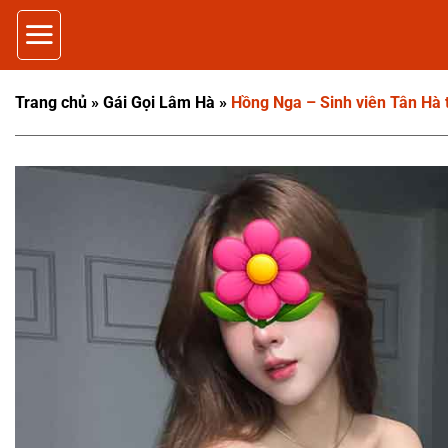
Bỏ
qua
nội
dung
Trang chủ
»
Gái Gọi Lâm Hà
»
Hồng Nga – Sinh viên Tân Hà t