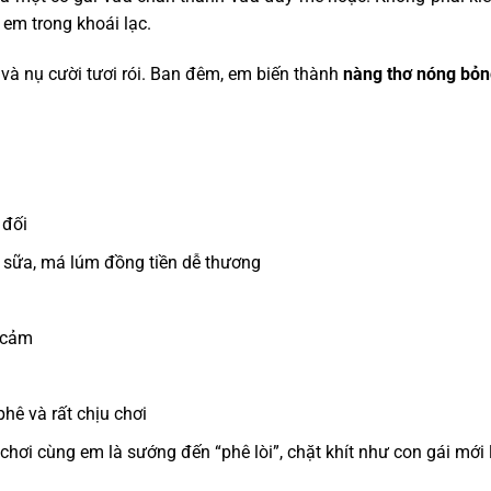
em trong khoái lạc.
và nụ cười tươi rói. Ban đêm, em biến thành
nàng thơ nóng bỏ
 đối
ư sữa, má lúm đồng tiền dễ thương
y cảm
hê và rất chịu chơi
chơi cùng em là sướng đến “phê lòi”, chặt khít như con gái mới 