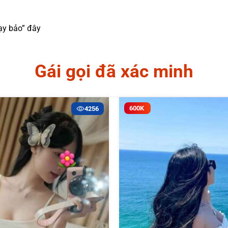
ạy bảo” đây
Gái gọi đã xác minh
600K
4256