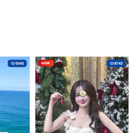
600K
5543
8743