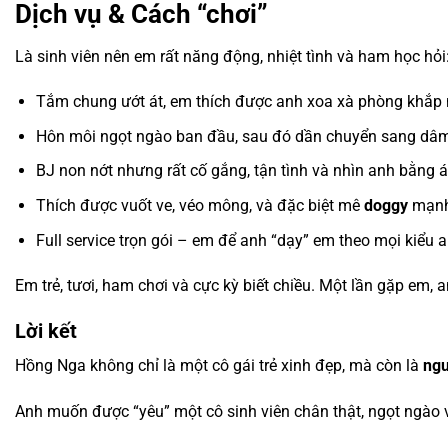
Dịch vụ & Cách “chơi”
Là sinh viên nên em rất năng động, nhiệt tình và ham học hỏi
Tắm chung ướt át, em thích được anh xoa xà phòng khắp
Hôn môi ngọt ngào ban đầu, sau đó dần chuyển sang dâm
BJ non nớt nhưng rất cố gắng, tận tình và nhìn anh bằng 
Thích được vuốt ve, véo mông, và đặc biệt mê
doggy
mạnh
Full service trọn gói – em để anh “dạy” em theo mọi kiểu a
Em trẻ, tươi, ham chơi và cực kỳ biết chiều. Một lần gặp em, 
Lời kết
Hồng Nga không chỉ là một cô gái trẻ xinh đẹp, mà còn là
ngu
Anh muốn được “yêu” một cô sinh viên chân thật, ngọt ngào