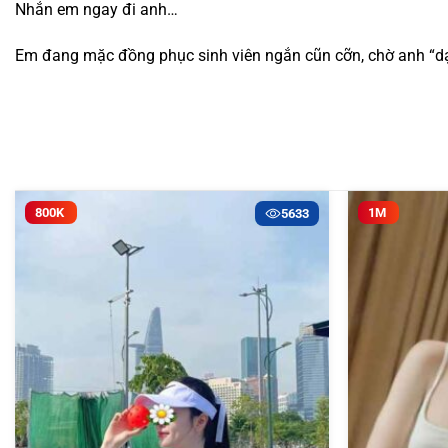
Nhắn em ngay đi anh…
Em đang mặc đồng phục sinh viên ngắn cũn cỡn, chờ anh “d
800K
1M
5633