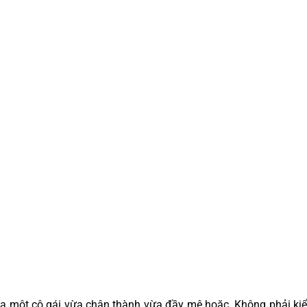
ủa một cô gái vừa chân thành vừa đầy mê hoặc. Không phải kiểu