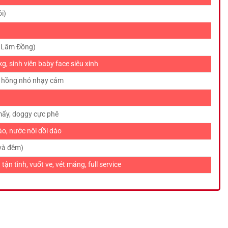
ói)
, Lâm Đồng)
, sinh viên baby face siêu xinh
m hồng nhỏ nhạy cảm
ẩy, doggy cực phê
o, nước nôi dồi dào
 và đêm)
ận tình, vuốt ve, vét máng, full service