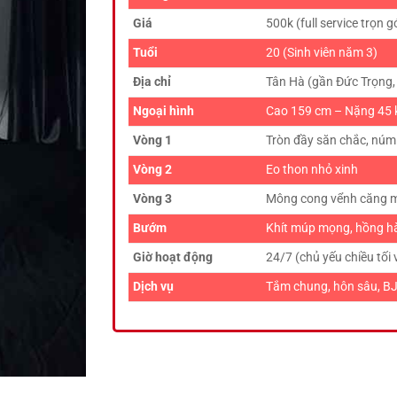
Giá
500k (full service trọn g
Tuổi
20 (Sinh viên năm 3)
Địa chỉ
Tân Hà (gần Đức Trọng
Ngoại hình
Cao 159 cm – Nặng 45 kg
Vòng 1
Tròn đầy săn chắc, nú
Vòng 2
Eo thon nhỏ xinh
Vòng 3
Mông cong vểnh căng m
Bướm
Khít múp mọng, hồng hà
Giờ hoạt động
24/7 (chủ yếu chiều tối
Dịch vụ
Tắm chung, hôn sâu, BJ t