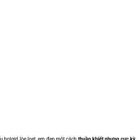
 hotgirl lòe loẹt, em đẹp một cách
thuần khiết nhưng cực kỳ