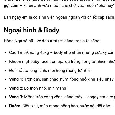
gợi cảm
– khiến anh vừa muốn che chở, vừa muốn “phá hủy” 
Ban ngày em là cô sinh viên ngoan ngoãn với chiếc cặp sách 
Ngoại hình & Body
Hồng Nga sở hữu vẻ đẹp tươi trẻ, căng tràn sức sống:
Cao 1m59, nặng 45kg – body nhỏ nhắn nhưng cực kỳ cân
Khuôn mặt baby face tròn trịa, da trắng hồng tự nhiên nh
Đôi mắt to long lanh, môi hồng mọng tự nhiên
Vòng 1
: Tròn đầy, săn chắc, núm hồng nhỏ xinh siêu nhạ
Vòng 2
: Eo thon nhỏ, mịn màng
Vòng 3
: Mông tròn cong vểnh, căng mẩy – doggy em cực p
Bướm
: Siêu khít, múp mọng hồng hào, nước nôi dồi dào – 