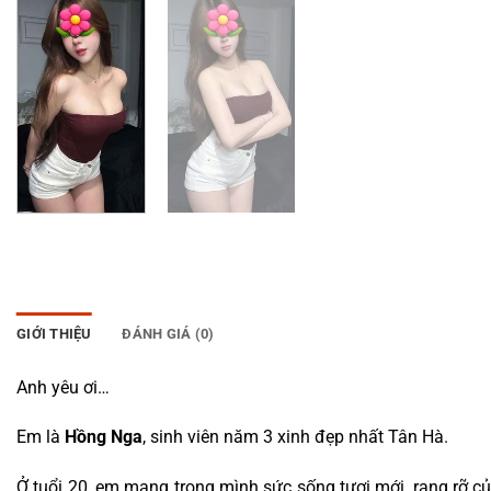
GIỚI THIỆU
ĐÁNH GIÁ (0)
Anh yêu ơi…
Em là
Hồng Nga
, sinh viên năm 3 xinh đẹp nhất Tân Hà.
Ở tuổi 20, em mang trong mình sức sống tươi mới, rạng rỡ c