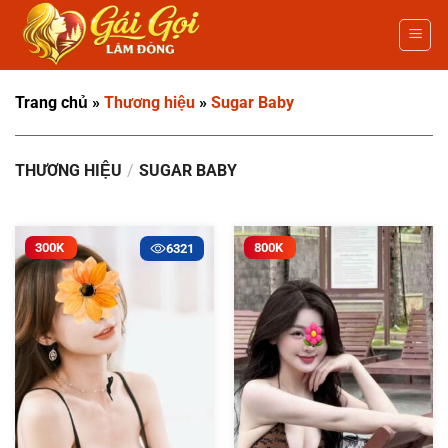
Bỏ
qua
nội
dung
Trang chủ
»
Thương hiệu
»
Sugar Baby
THƯƠNG HIỆU
/
SUGAR BABY
300K
800K
6321