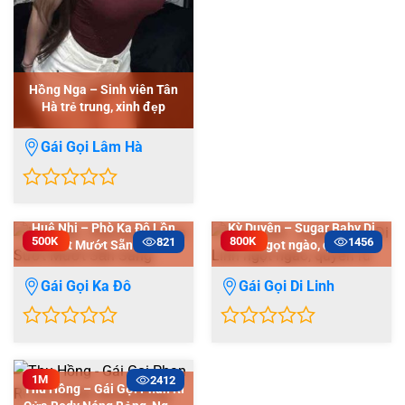
5
Hồng Nga – Sinh viên Tân
Hà trẻ trung, xinh đẹp
Gái Gọi Lâm Hà
0
out
Huệ Nhi – Phò Ka Đô Lồn
Kỳ Duyên – Sugar Baby Di
of
500K
800K
821
1456
Sướt Mướt Sẵn Sàng
Linh ngọt ngào, quyến rũ
5
Gái Gọi Ka Đô
Gái Gọi Di Linh
0
0
out
out
of
of
1M
2412
Thu Hồng – Gái Gọi Phan Rí
5
5