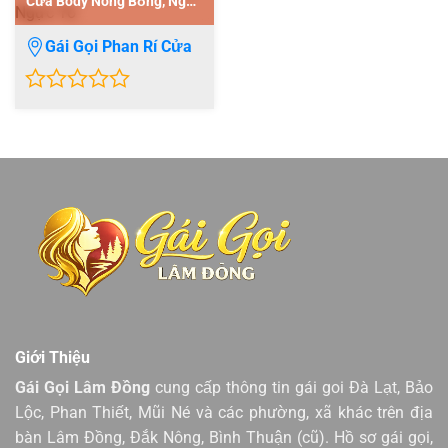
Cửa Body Nóng Bỏng, Ngực
To
Gái Gọi Phan Rí Cửa
0
out
of
5
Giới Thiệu
Gái Gọi Lâm Đồng
cung cấp thông tin gái goi Đà Lạt, Bảo
Lộc, Phan Thiết, Mũi Né và các phường, xã khác trên địa
bàn Lâm Đồng, Đắk Nông, Bình Thuận (cũ). Hồ sơ gái gọi,